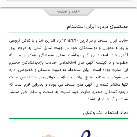
استخدام خانم حسابدار آشنا به برنامه هلو
ابتدای صفحه
آذربایجان شرقی
مختصری درباره ایران استخدام
۶ سال پیش
منقضی شده
سایت ایران استخدام در تاریخ ۱۳۹۱/۱/۱۰ راه اندازی شد و با تلاش گروهی
استخدام صافکار ماهر
و روزانه مدیران و نویسندگان خود در جهت تبدیل شدن به مرجع بروز
آذربایجان شرقی
آگهی های استخدامی گام برداشت. سعی همیشگی همکاران ما ارائه
مطلوب و با کیفیت آگهی های استخدامی خدمت بازدیدکنندگان محترم
۶ سال پیش
منقضی شده
این سایت بوده است. ایران استخدام به صورت مستقل و خصوصی اداره
می شود و وابسته به هیچ نهاد و یا سازمان دولتی نمی باشد، این سایت
دعوت به همکاری مجتمع فنی تخصصی البرز
تنها منتشر کننده ی آگهی های استخدامی بوده و بنابراین لازم است که
بازدید کنندگان محترم سایت خود نسبت به صحت و سقم اخبار منتشر
آذربایجان شرقی
شده در آن هوشیار باشند.
۷ سال پیش
منقضی شده
نماد اعتماد الکترونیکی
نیروی کار برای مجتمع تعمیرگاهی خودرو
آذربایجان شرقی