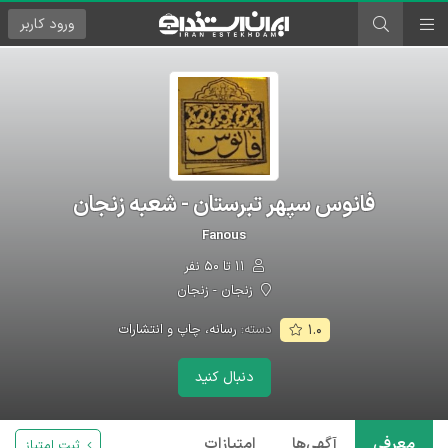
ورود
کاربر
فانوس سپهر تبرستان - شعبه زنجان
Fanous
۱۱ تا ۵۰ نفر
زنجان - زنجان
دسته:
رسانه، چاپ و انتشارات
۱.۰
دنبال کنید
معرفی
آگهی‌ها
امتیازات
ثبت امتیاز