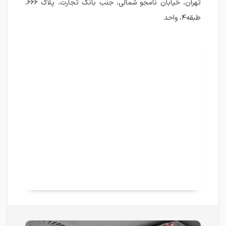
تهران، خیابان نامجو شمالی، جنب بانک تجارت، پلاک ۶۶۶،
طبقه۴، واحد