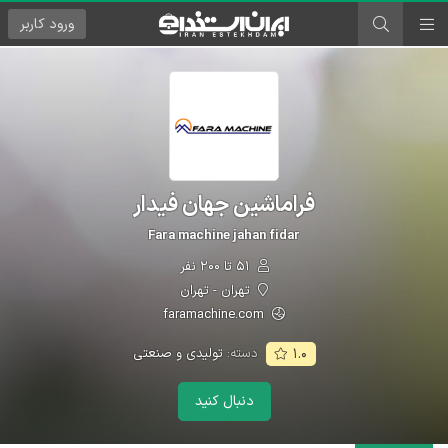
ورود
کاربر
فراماشین جهان فیدار
Fara machine jahan fidar
۵۱ تا ۲۰۰ نفر
تهران - تهران
faramachine.com
دسته:
تولیدی و صنعتی
۱.۰
دنبال کنید