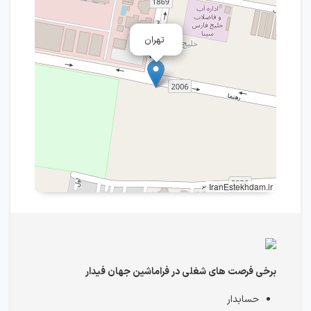
تهران
IranEstekhdam.ir
برخی فرصت های شغلی در فراماشین جهان فیدار
حسابدار