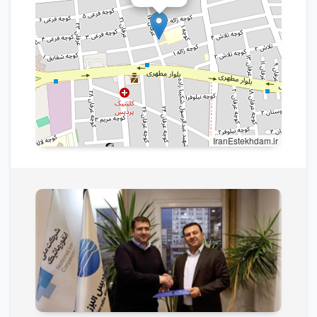
IranEstekhdam.ir