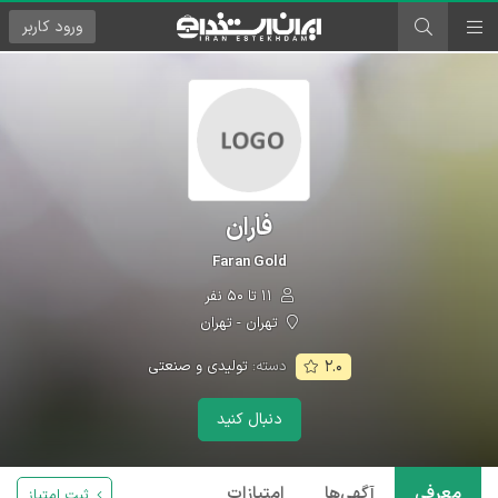
ورود
کاربر
فاران
Faran Gold
۱۱ تا ۵۰ نفر
تهران - تهران
دسته:
تولیدی و صنعتی
۲.۰
دنبال کنید
معرفی
آگهی‌ها
امتیازات
ثبت امتیاز