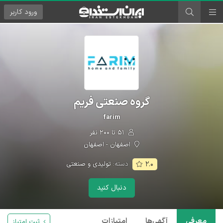
ورود
کاربر
گروه صنعتی فریم
farim
۵۱ تا ۲۰۰ نفر
اصفهان - اصفهان
دسته:
تولیدی و صنعتی
۲.۰
دنبال کنید
معرفی
آگهی‌ها
امتیازات
ثبت امتیاز