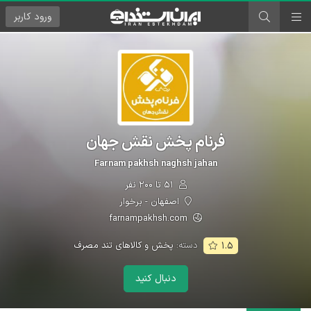
ورود
کاربر
فرنام پخش نقش جهان
Farnam pakhsh naghsh jahan
۵۱ تا ۲۰۰ نفر
اصفهان - برخوار
farnampakhsh.com
دسته:
پخش و کالاهای تند مصرف
۱.۵
دنبال کنید