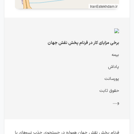
IranEstekhdam.ir
برخی مزایای کار در فرنام پخش نقش جهان
بیمه
پاداش
پورسانت
حقوق ثابت
و.....
فرنام پخش نقش جهان همواره در جستجوی جذب نیروهای با