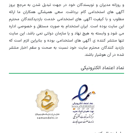
استخدام کارپرداز
و روزانه مدیران و نویسندگان خود در جهت تبدیل شدن به مرجع بروز
اصفهان
آگهی های استخدامی گام برداشت. سعی همیشگی همکاران ما ارائه
مطلوب و با کیفیت آگهی های استخدامی خدمت بازدیدکنندگان محترم
۱۰ ماه پیش
منقضی شده
این سایت بوده است. ایران استخدام به صورت مستقل و خصوصی اداره
می شود و وابسته به هیچ نهاد و یا سازمان دولتی نمی باشد، این سایت
استخدام حسابدار
تنها منتشر کننده ی آگهی های استخدامی بوده و بنابراین لازم است که
بازدید کنندگان محترم سایت خود نسبت به صحت و سقم اخبار منتشر
کرمانشاه
شده در آن هوشیار باشند.
۱۱ ماه پیش
منقضی شده
نماد اعتماد الکترونیکی
آشپز
اصفهان
۱ سال پیش
منقضی شده
استخدام انباردار و کمک انباردار
اصفهان