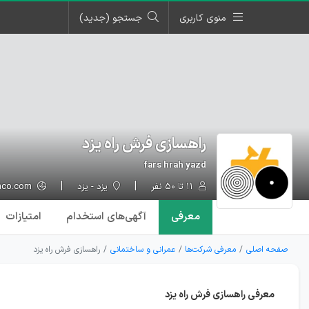
منوی کاربری
جستجو (جدید)
راهسازی فرش راه یزد
fars hrah yazd
۱۱ تا ۵۰ نفر
یزد - یزد
farshrahco.com
معرفی
آگهی‌ها
ی استخدام
امتیازات
صفحه اصلی
معرفی شرکت‌ها
عمرانی و ساختمانی
راهسازی فرش راه یزد
معرفی راهسازی فرش راه یزد