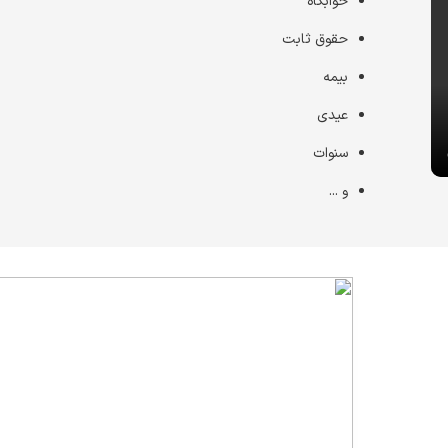
خوابگاه
حقوق ثابت
بیمه
عیدی
سنوات
و ...