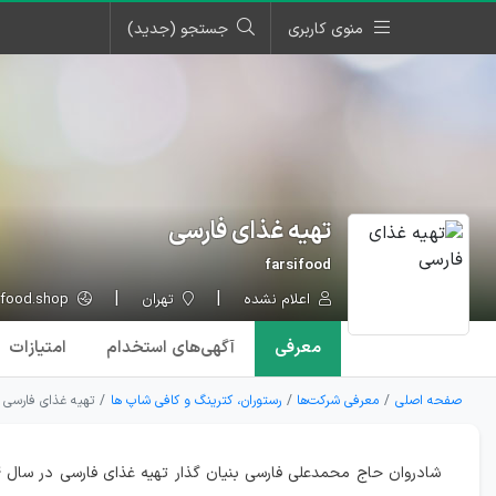
منوی کاربری
جستجو (جدید)
تهیه غذای فارسی
farsifood
اعلام نشده
تهران
farsifood.shop
معرفی
آگهی‌ها
ی استخدام
امتیازات
صفحه اصلی
معرفی شرکت‌ها
رستوران، کترینگ و کافی شاپ ها
تهیه غذای فارسی