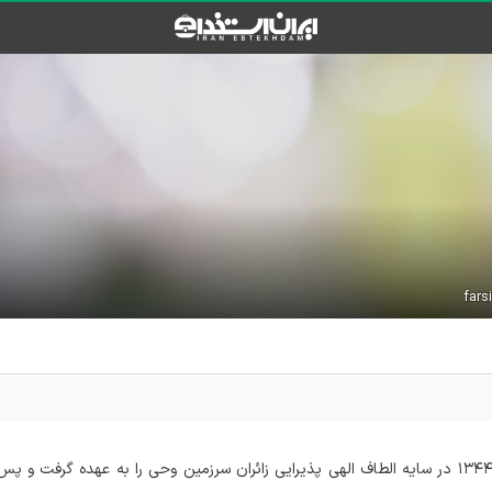
شادروان حاج محمدعلی فارسی بنیان گذار تهیه غذای فارسی در سال ١٣٤٤ در سایه الطاف الهی پذیرایی زائران سرزمین وحی را به عهده 