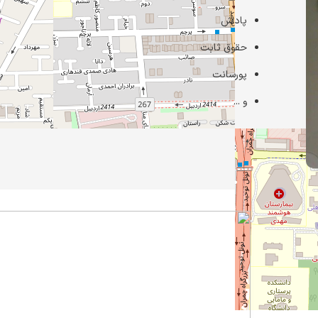
پاداش
حقوق ثابت
پورسانت
و ...