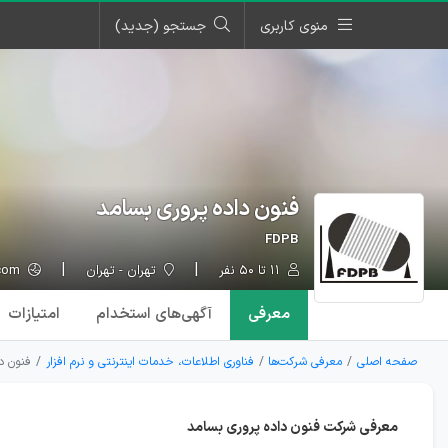
منوی کاربری
جستجو (جدید)
فنون داده پروری بسامد
FDPB
۱۱ تا ۵۰ نفر
تهران - تهران
fdpbco.com
معرفی
آگهی‌ها
ی استخدام
امتیازات
صفحه اصلی
معرفی شرکت‌ها
فناوری اطلاعات، خدمات اینترنتی و نرم افزار
فنون د
معرفی شرکت فنون داده پروری بسامد