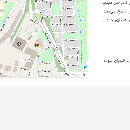
با بهره‌گیری از کادر فنی مجرب
ر پاسخ می‌دهد.
 همکاری دارد و
، خيابان سوده،
IranEstekhdam.ir