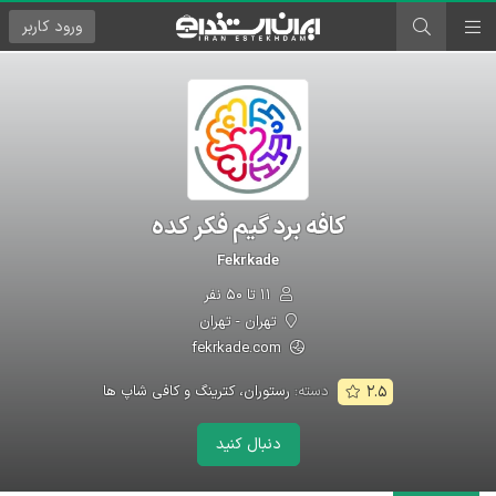
ورود
کاربر
کافه برد گیم فکر کده
Fekrkade
۱۱ تا ۵۰ نفر
تهران - تهران
fekrkade.com
دسته:
رستوران، کترینگ و کافی شاپ ها
۲.۵
دنبال کنید