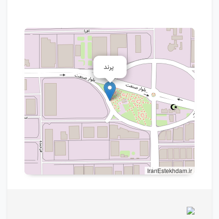
پرند
IranEstekhdam.ir