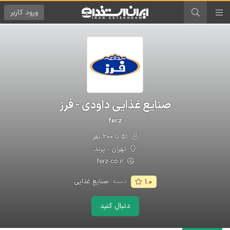
ورود
کاربر
صنایع غذایی داودی - فرز
ferz
۵۱ تا ۲۰۰ نفر
تهران - پرند
ferz-co.ir
دسته:
صنایع غذایی
۱.۰
دنبال کنید