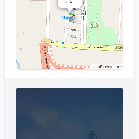
تهران
IranEstekhdam.ir