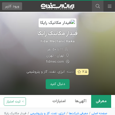
ورود
کاربر
فیدار مکانیک رایکا
Fidar Mechanic Raika
۱۱ تا ۵۰ نفر
تهران - تهران
fidmec.com
دسته:
انرژی، نفت، گاز و پتروشیمی
۲.۵
دنبال کنید
معرفی
آگهی‌ها
امتیازات
ثبت امتیاز
صفحه اصلی
معرفی شرکت‌ها
انرژی، نفت، گاز و پتروشیمی
فیدار مکانیک رایکا