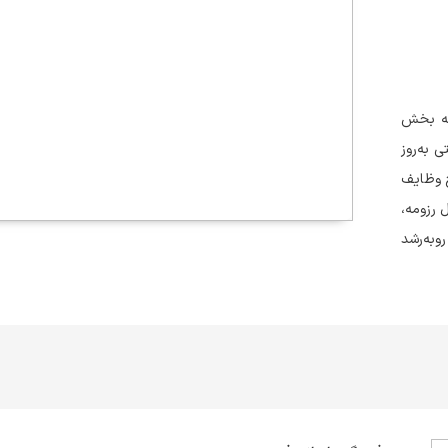
به بخش
 به‌روز
ح وظایف
 رزومه،
‌به‌رشد