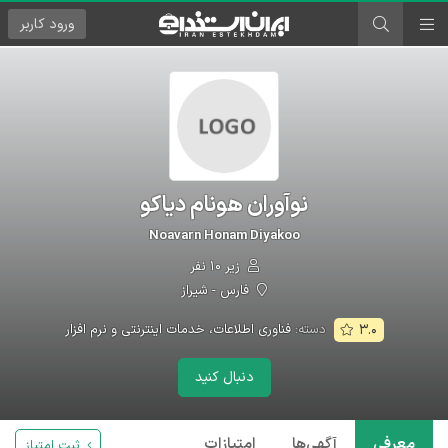
ورود
کاربر
نوآوران هونام دیاکو
Noavarn Honam Diyakoo
زیر ۱۰ نفر
فارس - شیراز
دسته:
فناوری اطلاعات، خدمات اینترنتی و نرم افزار
۳.۰
دنبال کنید
معرفی
آگهی‌ها
امتیازات
ثبت امتیاز