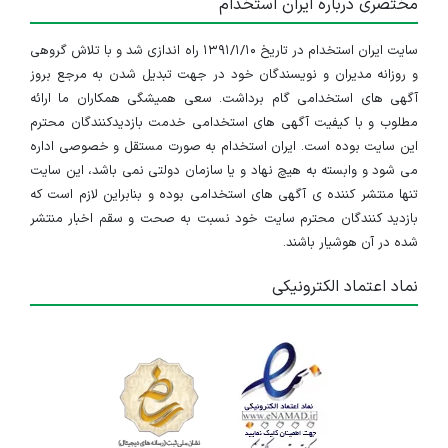
مختصری درباره ایران استخدام
۱۱ ماه پیش
منقضی شده
سایت ایران استخدام در تاریخ ۱۳۹۱/۱/۱۰ راه اندازی شد و با تلاش گروهی
استخدام حسابدار
و روزانه مدیران و نویسندگان خود در جهت تبدیل شدن به مرجع بروز
تهران
آگهی های استخدامی گام برداشت. سعی همیشگی همکاران ما ارائه
مطلوب و با کیفیت آگهی های استخدامی خدمت بازدیدکنندگان محترم
۱ سال پیش
منقضی شده
این سایت بوده است. ایران استخدام به صورت مستقل و خصوصی اداره
می شود و وابسته به هیچ نهاد و یا سازمان دولتی نمی باشد، این سایت
استخدام کارشناس فروش
تنها منتشر کننده ی آگهی های استخدامی بوده و بنابراین لازم است که
بازدید کنندگان محترم سایت خود نسبت به صحت و سقم اخبار منتشر
تهران
شده در آن هوشیار باشند.
۱ سال پیش
منقضی شده
نماد اعتماد الکترونیکی
استخدام ادمین اینستاگرام
تهران
۱ سال پیش
منقضی شده