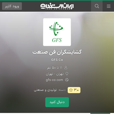
ورود
کاربر
گشایشگران فن صنعت
GFS Co
۱۱ تا ۵۰ نفر
تهران - تهران
gfs-co.com
دسته:
تولیدی و صنعتی
۳.۰
دنبال کنید