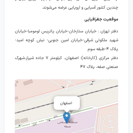
چندین کشور آسیایی و اروپایی عرضه می‌شوند.
موقعیت جغرافیایی
دفتر تهران : خيابان ستارخان-خيابان پاتريس لومومبا-خيابان
شهيد ملکوتی شرقی-خيابان امين جنوبی- نبش کوچه امید-
پلاک ۴-طبقه سوم
دفتر مرکزی (کارخانه): اصفهان، کیلومتر ۷ جاده شیراز،شهرک
صنعتی صفه، پلاک ۴۷
اصفهان