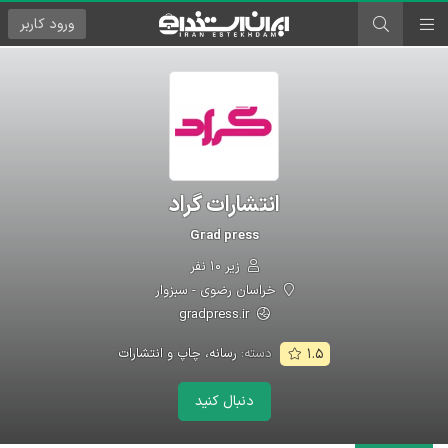
ورود
کاربر
انتشارات گراد
Grad press
زیر ۱۰ نفر
خراسان رضوی - سبزوار
gradpress.ir
دسته:
رسانه، چاپ و انتشارات
۱.۵
دنبال کنید