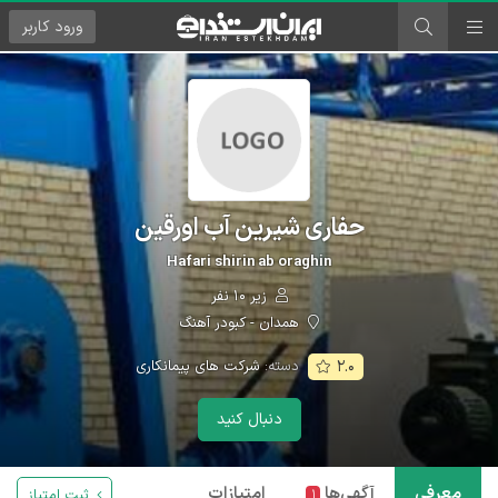
ورود
کاربر
حفاری شیرین آب اورقین
Hafari shirin ab oraghin
زیر ۱۰ نفر
همدان - کبودر آهنگ
دسته:
شرکت های پیمانکاری
۲.۰
دنبال کنید
معرفی
آگهی‌ها
امتیازات
ثبت امتیاز
۱