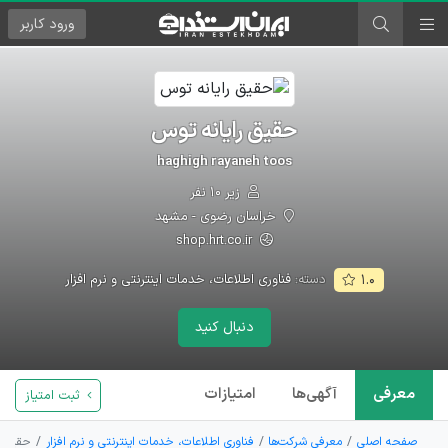
ورود
کاربر
حقیق رایانه توس
haghigh rayaneh toos
زیر ۱۰ نفر
خراسان رضوی - مشهد
shop.hrt.co.ir
دسته:
فناوری اطلاعات، خدمات اینترنتی و نرم افزار
۱.۰
دنبال کنید
معرفی
آگهی‌ها
امتیازات
ثبت امتیاز
صفحه اصلی
معرفی شرکت‌ها
فناوری اطلاعات، خدمات اینترنتی و نرم افزار
حقیق ر