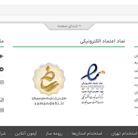
ابتدای صفحه
نماد اعتماد الکترونیکی
ما
 تلاش
ه
ی
ت
د
رت
ان
ی
یت
استخدام تهران
استخدام استان‌ها
رزومه ساز
آزمون آنلاین
شرک