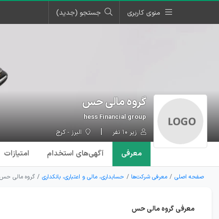
منوی کاربری
جستجو (جدید)
گروه مالی حس
hess Financial group
زیر ۱۰ نفر
البرز - کرج
معرفی
آگهی‌ها
ی استخدام
امتیازات
صفحه اصلی
معرفی شرکت‌ها
حسابداری، مالی و اعتباری، بانکداری
گروه مالی حس
معرفی گروه مالی حس