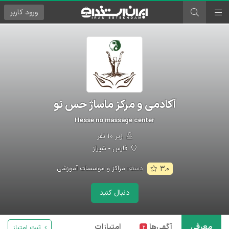
ورود
کاربر
آکادمی و مرکز ماساژ حس نو
Hesse no massage center
زیر ۱۰ نفر
فارس - شیراز
دسته:
مراکز و موسسات آموزشی
۳.۰
دنبال کنید
معرفی
آگهی‌ها
امتیازات
ثبت امتیاز
۲