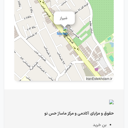
شیراز
IranEstekhdam.ir
حقوق و مزایای آکادمی و مرکز ماساژ حس نو
بن خرید