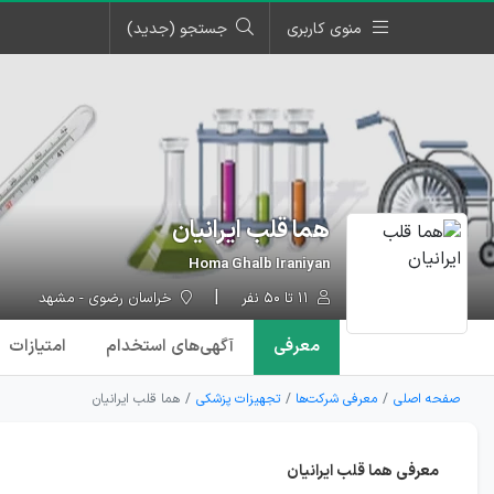
منوی کاربری
جستجو (جدید)
هما قلب ایرانیان
Homa Ghalb Iraniyan
۱۱ تا ۵۰ نفر
خراسان رضوی - مشهد
معرفی
آگهی‌ها
ی استخدام
امتیازات
صفحه اصلی
معرفی شرکت‌ها
تجهیزات پزشکی
هما قلب ایرانیان
معرفی هما قلب ایرانیان