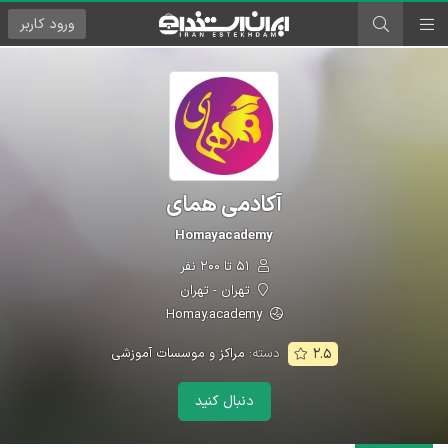
ورود
کاربر
آکادمی همای
Homayacademy
۵۱ تا ۲۰۰ نفر
تهران - تهران
Homay.academy
دسته:
مراکز و موسسات آموزشی
۲.۵
دنبال کنید