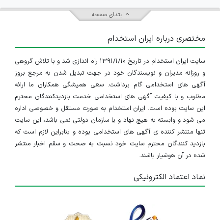
استخدام فروشگاه بزرگ هوم ست
ابتدای صفحه
آذربایجان شرقی
مختصری درباره ایران استخدام
۴ سال پیش
منقضی شده
IranEstekhdam.ir
سایت ایران استخدام در تاریخ ۱۳۹۱/۱/۱۰ راه اندازی شد و با تلاش گروهی
استخدام فروشگاه هوم ست در تبریز
و روزانه مدیران و نویسندگان خود در جهت تبدیل شدن به مرجع بروز
آذربایجان شرقی
آگهی های استخدامی گام برداشت. سعی همیشگی همکاران ما ارائه
مطلوب و با کیفیت آگهی های استخدامی خدمت بازدیدکنندگان محترم
۴ سال پیش
منقضی شده
این سایت بوده است. ایران استخدام به صورت مستقل و خصوصی اداره
می شود و وابسته به هیچ نهاد و یا سازمان دولتی نمی باشد، این سایت
پیشنهاد همکاری ایده آل
تنها منتشر کننده ی آگهی های استخدامی بوده و بنابراین لازم است که
بازدید کنندگان محترم سایت خود نسبت به صحت و سقم اخبار منتشر
آذربایجان شرقی
شده در آن هوشیار باشند.
۴ سال پیش
منقضی شده
نماد اعتماد الکترونیکی
استخدام چند گروه شغلی در فروشگاه های زنجیره ای
آذربایجان شرقی