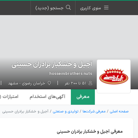
منوی کاربری
جستجو (جدید)
آجیل و خشکبار برادران حسینی
hosseinibrothers nuts
۵۱ تا ۲۰۰ نفر
خراسان رضوی - مشهد
معرفی
آگهی‌ها
ی استخدام
امتیازات
۱)
صفحه اصلی
معرفی شرکت‌ها
تولیدی و صنعتی
آجیل و خشکبار برادران حسینی
معرفی آجیل و خشکبار برادران حسینی