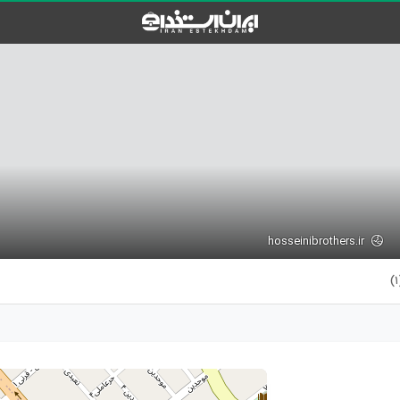
hosseinibrothers.ir
(