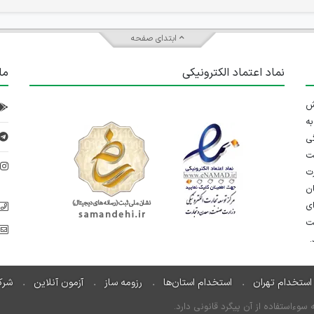
ابتدای صفحه
نماد اعتماد الکترونیکی
ما
 تلاش
ه
ی
ت
د
رت
ان
ی
یت
استخدام تهران
استخدام استان‌ها
رزومه ساز
آزمون آنلاین
شرک
ءاستفاده از آن پیگرد قانونی دارد.