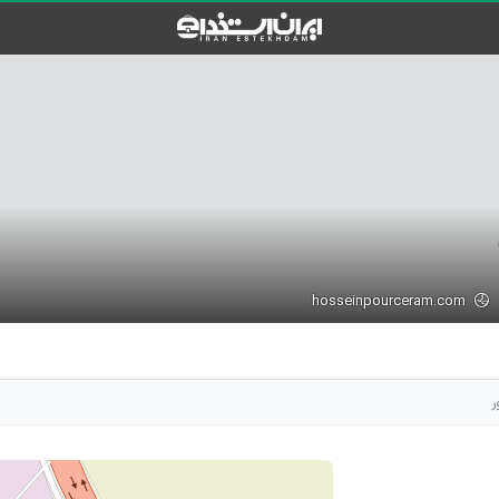
hosseinpourceram.com
ر