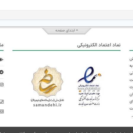
ابتدای صفحه
نماد اعتماد الکترونیکی
ما
 تلاش
ه
ی
ت
د
رت
ان
ی
یت