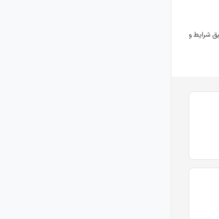
البرز
۴ سال پیش
منقضی شده
ق شرایط و
کارگر تولید / کارگر کنترل کیفیت / انباردار
البرز
۵ سال پیش
منقضی شده