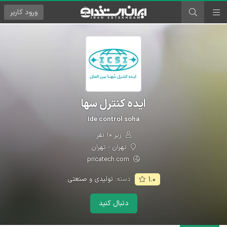
ورود
کاربر
ایده کنترل سها
Ide control soha
زیر ۱۰ نفر
تهران - تهران
pricatech.com
دسته:
تولیدی و صنعتی
۱.۰
دنبال کنید