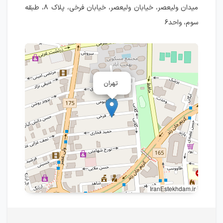
میدان ولیعصر، خیابان ولیعصر، خیابان فرخی، پلاک ۸، طبقه
سوم، واحد۶
تهران
IranEstekhdam.ir