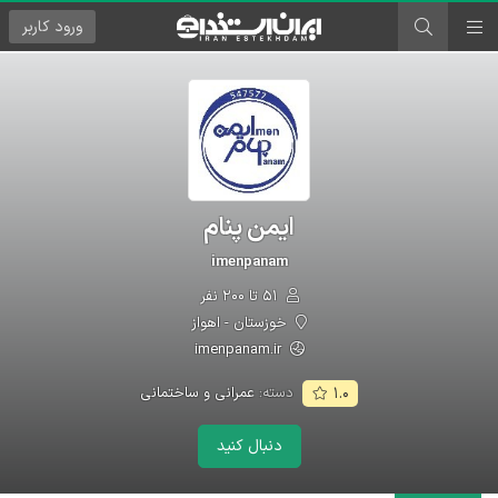
ورود
کاربر
ایمن پنام
imenpanam
۵۱ تا ۲۰۰ نفر
خوزستان - اهواز
imenpanam.ir
دسته:
عمرانی و ساختمانی
۱.۰
دنبال کنید