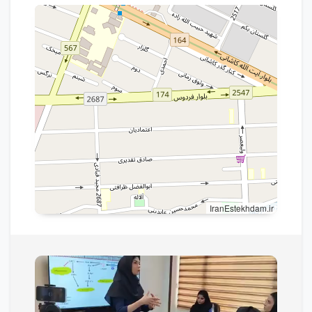
IranEstekhdam.ir