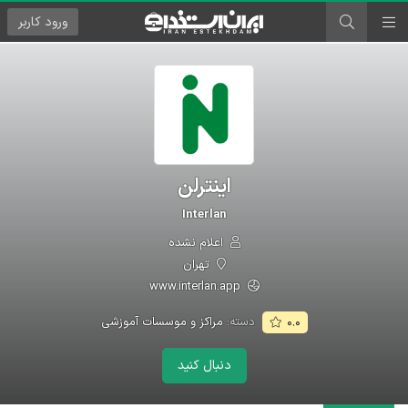
ورود
کاربر
اینترلن
Interlan
اعلام نشده
تهران
www.interlan.app
دسته:
مراکز و موسسات آموزشی
۰.۰
دنبال کنید