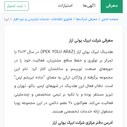
معرفی
آگهی‌ها
امتیازات
ثبت امتیاز
صفحه اصلی
معرفی شرکت‌ها
فناوری اطلاعات، خدمات اینترنتی و نرم افزار
ایپک یو
معرفی شرکت ایپک یولی آراز
هلدینگ ایپک یولی آراز (IPEK YOLU ARAZ) در سال ۲۰۱۳ با
تمرکز بر نوآوری و حفظ منافع مشتریان، فعالیت خود را در
حوزه‌های صنعت توریسم و ساختمان آغاز کرد. نام این
مجموعه برگرفته از واژگان ترکی به معنای "جاده ابریشم ارس"
است. دفاتر فعال این هلدینگ در شهرهای ازمیر، باکو، تهران و
تبریز مستقر بوده و با تکیه بر تیمی متخصص و چندملیتی
فعالیت می‌کند. هم‌اکنون ۲۰ عضو دائمی در این مجموعه پویا
مشغول ارائه خدمات تخصصی هستند.
آدرس دفتر مرکزی شرکت ایپک یولی آراز