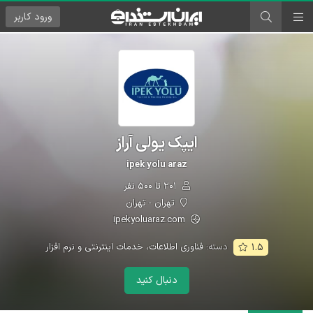
ورود
کاربر
ایپک یولی آراز
ipek yolu araz
۲۰۱ تا ۵۰۰ نفر
تهران - تهران
ipekyoluaraz.com
دسته:
فناوری اطلاعات، خدمات اینترنتی و نرم افزار
۱.۵
دنبال کنید