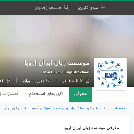
منوی کاربری
جستجو (جدید)
موسسه زبان ایران اروپا
Iran Europe English School
۵۱ تا ۲۰۰ نفر
تهران - تهران
iran-europe.net
معرفی
آگهی‌ها
ی استخدام
امتیازات
۱)
صفحه اصلی
معرفی شرکت‌ها
مراکز و موسسات آموزشی
موسسه زبان ایران اروپا
معرفی موسسه زبان ایران اروپا