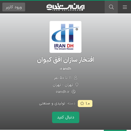
ورود
کاربر
افتخار سازان افق کیوان
irandh
۱۱ تا ۵۰ نفر
تهران - تهران
irandh.ir
دسته:
تولیدی و صنعتی
۱.۰
دنبال کنید