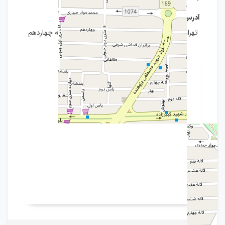
آدرس افتخار سازان افق کیوان
تهران، جنت آباد جنوبی، کوچه (بیمه)، کوچه بنفشه چهاردهم