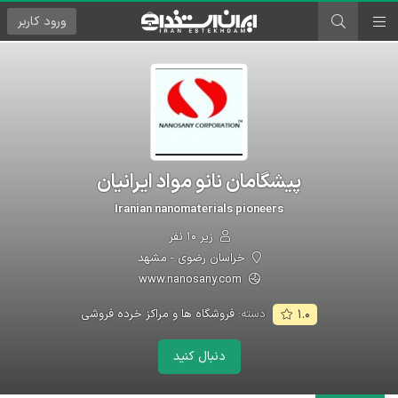
ورود
کاربر
پیشگامان نانو مواد ایرانیان
Iranian nanomaterials pioneers
زیر ۱۰ نفر
خراسان رضوی - مشهد
www.nanosany.com
دسته:
فروشگاه ها و مراکز خرده فروشی
۱.۰
دنبال کنید