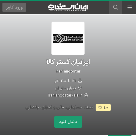
ورود
کاربر
ایرانیان گستر کالا
iraniangostar
۵۱ تا ۲۰۰ نفر
تهران - تهران
iraniangostarkala.ir
دسته:
حسابداری، مالی و اعتباری، بانکداری
۱.۰
دنبال کنید