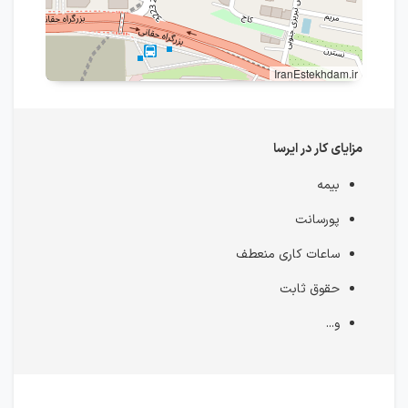
IranEstekhdam.ir
مزایای کار در ایرسا
بیمه
پورسانت
ساعات کاری منعطف
حقوق ثابت
و...