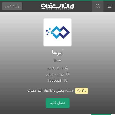
ورود
کاربر
ایرسا
irsa
۱۱ تا ۵۰ نفر
تهران - تهران
irsaedp.ir
دسته:
پخش و کالاهای تند مصرف
۲.۰
دنبال کنید