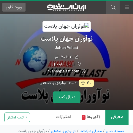
ورود
کاربر
نوآوران جهان پلاست
Jahan Pelast
۱۱ تا ۵۰ نفر
اردبیل - اردبیل
n-jahanpelast.com
دسته:
تولیدی و صنعتی
۲.۰
دنبال کنید
معرفی
آگهی‌ها
امتیازات
ثبت امتیاز
۱
صفحه اصلی
معرفی شرکت‌ها
تولیدی و صنعتی
نوآوران جهان پلاست