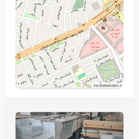
IranEstekhdam.ir