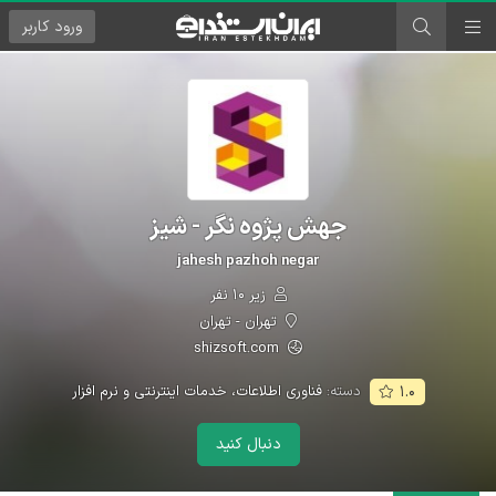
ورود
کاربر
جهش پژوه نگر - شیز
jahesh pazhoh negar
زیر ۱۰ نفر
تهران - تهران
shizsoft.com
دسته:
فناوری اطلاعات، خدمات اینترنتی و نرم افزار
۱.۰
دنبال کنید