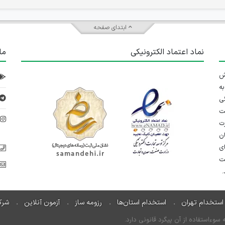
ابتدای صفحه
نماد اعتماد الکترونیکی
ما
 تلاش
ه
ی
ت
د
رت
ان
ی
یت
استخدام تهران
استخدام استان‌ها
رزومه ساز
آزمون آنلاین
شرک
ءاستفاده از آن پیگرد قانونی دارد.