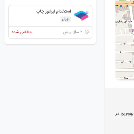
استخدام اپراتور چاپ
تهران
۲ سال پیش
منقضی شده
هره‌وری در