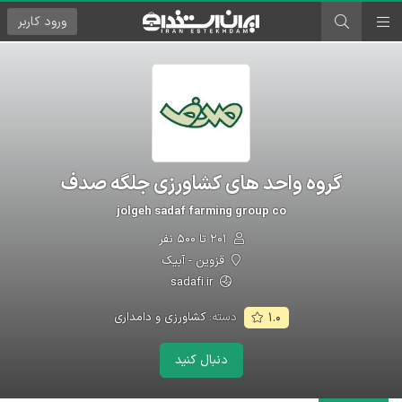
ورود
کاربر
گروه واحد های کشاورزی جلگه صدف
jolgeh sadaf farming group co
۲۰۱ تا ۵۰۰ نفر
قزوین - آبیک
sadafi.ir
دسته:
کشاورزی و دامداری
۱.۰
دنبال کنید