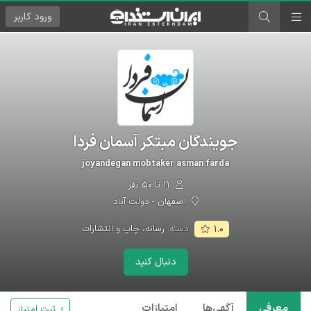
ورود
کاربر
جویندگان مبتکر آسمان فردا
joyandegan mobtaker asman farda
۱۱ تا ۵۰ نفر
اصفهان - دولت آباد
دسته:
رسانه، چاپ و انتشارات
۱.۰
دنبال کنید
معرفی
آگهی‌ها
امتیازات
ثبت امتیاز