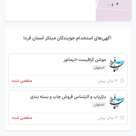
و ...
آگهی‌های استخدام جویندگان مبتکر آسمان فردا
موشن گرافیست-انیماتور
IranEstekhdam.ir
اصفهان
۳ سال پیش
منقضی شده
بازاریاب و کارشناس فروش چاپ و بسته بندی
اصفهان
۳ سال پیش
منقضی شده