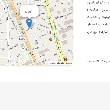
ن معتبر اروپایی و
 رزین، مرکب و
تهران
اکیفیت و خدمات
یمر آریا همواره
یازهای روز بازار
تهران، خیابان ولیعصر، بالاتر از خیابان شهید بهشتی، کوچه دل افروز، پلاک ۲۱، طبقه
IranEstekhdam.ir