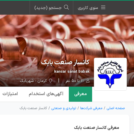
منوی کاربری
جستجو (جدید)
کانسار صنعت بابک
kansar sanat babak
۱۱ تا ۵۰ نفر
کرمان - شهربابک
معرفی
آگهی‌ها
ی استخدام
امتیازات
صفحه اصلی
معرفی شرکت‌ها
تولیدی و صنعتی
کانسار صنعت بابک
معرفی کانسار صنعت بابک