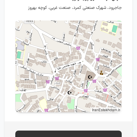
جاجرود، شهرک صنعتی کمرد، صنعت غربی، کوچه بهروز
IranEstekhdam.ir