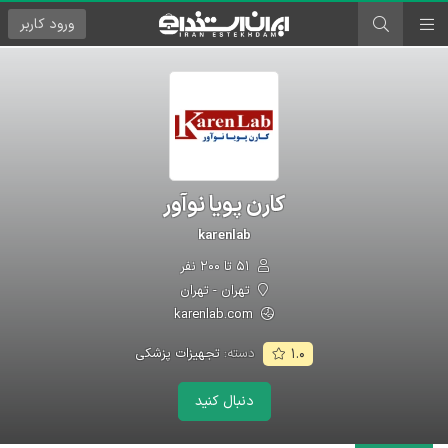
ورود
کاربر
کارن پویا نوآور
karenlab
۵۱ تا ۲۰۰ نفر
تهران - تهران
karenlab.com
دسته:
تجهیزات پزشکی
۱.۰
دنبال کنید